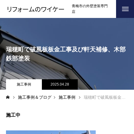
青梅市の外壁塗装専門
店
ホーム
HOME
浴槽塗装
瑞穂町で破風板板金工事及び軒天補修、木部
３つのこだわり
CONCEPT
鉄部塗装
施工事例
RESULTS
お問い合わせからの流れ
施工事例
2025.04.28
FLOW
施工事例＆ブログ
施工事例
瑞穂町で破風板板金工事及び軒天補修、木部鉄部塗装
よくある質問
Q＆A
ブログ
BLOG
施工中
会社案内
COMPANY