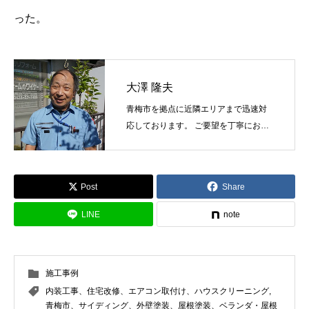
った。
大澤 隆夫
青梅市を拠点に近隣エリアまで迅速対
応しております。 ご要望を丁寧にお伺
いし最適な塗料と工法をご提案しま
す。
Post
Share
LINE
note
施工事例
内装工事、住宅改修、エアコン取付け、ハウスクリーニング
,
青梅市、サイディング、外壁塗装、屋根塗装、ベランダ・屋根