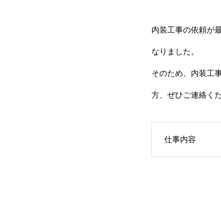
内装工事の依頼が
協力下請け業者募集
なりました。
そのため、内装工
お問い合わせ
方、ぜひご連絡く
ホーム
浴槽塗装
３つのこだわり
仕事内容
会社案内
協力下請け業者募集
お