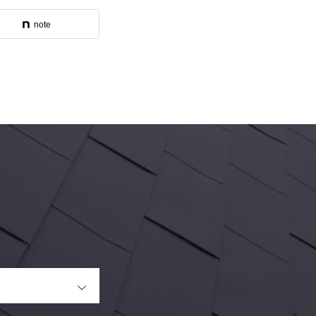
note
OPEN