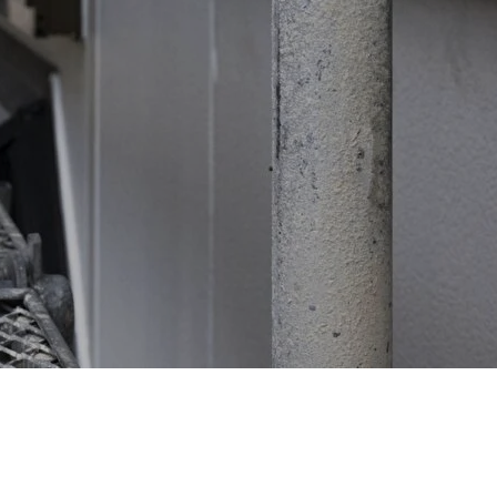
RESULTS
FLOW
Q＆A
BLOG
COMPANY