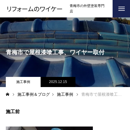
青梅市の外壁塗装専門
店
ホーム
HOME
浴槽塗装
青梅市で屋根漆喰工事、ワイヤー取付
３つのこだわり
CONCEPT
施工事例
RESULTS
お問い合わせからの流れ
施工事例
2025.12.15
FLOW
施工事例＆ブログ
施工事例
青梅市で屋根漆喰工事、ワイヤー取付
よくある質問
Q＆A
ブログ
BLOG
施工前
会社案内
COMPANY