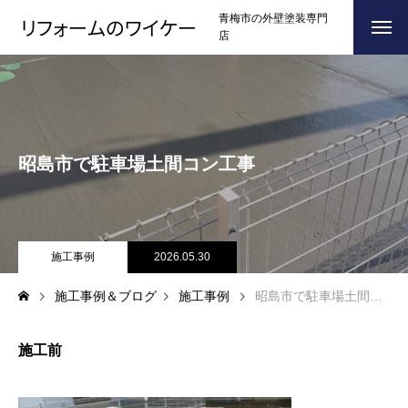
青梅市の外壁塗装専門
店
ホーム
HOME
浴槽塗装
昭島市で駐車場土間コン工事
３つのこだわり
CONCEPT
施工事例
RESULTS
お問い合わせからの流れ
施工事例
2026.05.30
FLOW
施工事例＆ブログ
施工事例
昭島市で駐車場土間コン工事
よくある質問
Q＆A
ブログ
BLOG
施工前
会社案内
COMPANY