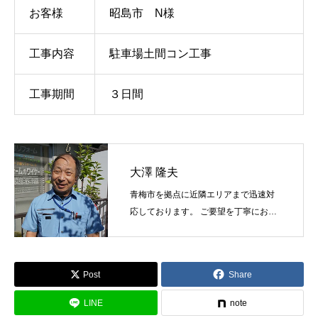
お客様
昭島市 N様
工事内容
駐車場土間コン工事
工事期間
３日間
大澤 隆夫
青梅市を拠点に近隣エリアまで迅速対
応しております。 ご要望を丁寧にお伺
いし最適な塗料と工法をご提案しま
す。
Post
Share
LINE
note