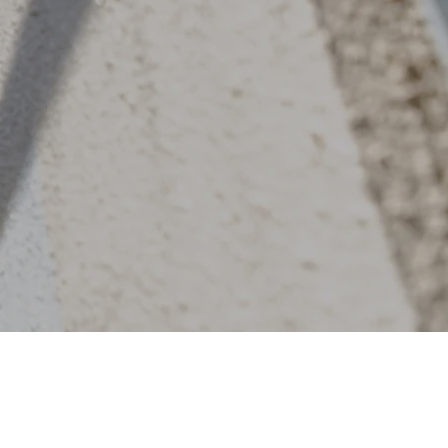
RESULTS
FLOW
Q＆A
BLOG
COMPANY