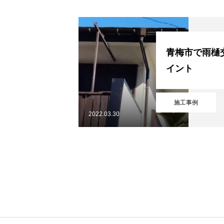
協力下請け業者募集
青梅市で雨樋
イント
お問い合わせ
施工事例
2022.03.30
ホーム
浴槽塗装
３つのこだわり
会社案内
協力下請け業者募集
お