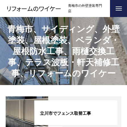
青梅市の外壁塗装専門
店
ホーム
HOME
青梅市、サイディング、外壁
塗装、屋根塗装、ベランダ・
浴槽塗装
屋根防水工事、雨樋交換工
３つのこだわり
CONCEPT
事、テラス波板・軒天補修工
施工事例
RESULTS
事、リフォームのワイケー
お問い合わせからの流れ
FLOW
よくある質問
Q＆A
ブログ
BLOG
立川市でフェンス取替工事
会社案内
COMPANY