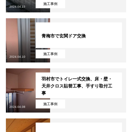
施工事例
2024.04.15
協力下請け業者募集
RECRUIT
お問い合わせ
CONTACT
青梅市で玄関ドア交換
ホーム
浴槽塗装
３つのこだわり
施工事例
お問い合わせから
施工事例
2024.04.10
羽村市でトイレ一式交換、床・壁・
天井クロス貼替工事、手すり取付工
事
施工事例
2024.04.08