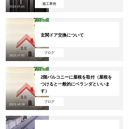
施工事例
2023.07.01
協力下請け業者募集
RECRUIT
お問い合わせ
CONTACT
玄関ドア交換について
ホーム
浴槽塗装
３つのこだわり
施工事例
お問い合わせから
ブログ
2023.07.01
2階バルコニーに屋根を取付（屋根を
つけると一般的にベランダといいま
す）
ブログ
2023.06.28