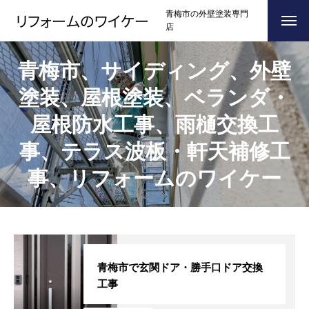
青梅市の外壁塗装専門
店
ホーム
HOME
青梅市、サイディング、外壁
塗装、屋根塗装、ベランダ・
浴槽塗装
屋根防水工事、雨樋交換工
３つのこだわり
CONCEPT
事、テラス波板・軒天補修工
施工事例
RESULTS
事、リフォームのワイケー
お問い合わせからの流れ
FLOW
よくある質問
Q＆A
ブログ
BLOG
青梅市で玄関ドア・勝手口ドア交換
工事
会社案内
COMPANY