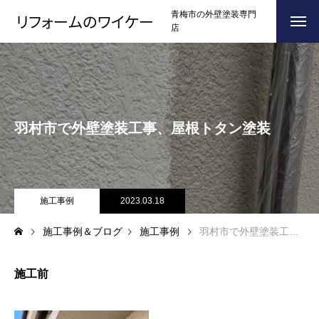
青梅市の外壁塗装専門
店
ホーム
HOME
浴槽塗装
羽村市で外壁塗装工事、屋根トタン塗装
３つのこだわり
CONCEPT
施工事例
RESULTS
お問い合わせからの流れ
施工事例
2023.03.18
FLOW
施工事例＆ブログ
施工事例
羽村市で外壁塗装工事、屋根トタン塗装
よくある質問
Q＆A
ブログ
BLOG
施工前
会社案内
COMPANY