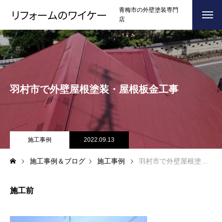
青梅市の外壁塗装専門
店
ホーム
HOME
浴槽塗装
羽村市で外壁屋根塗装・屋根板金工事
３つのこだわり
CONCEPT
施工事例
RESULTS
お問い合わせからの流れ
施工事例
2022.09.13
FLOW
施工事例＆ブログ
施工事例
羽村市で外壁屋根塗装・屋根板金工事
よくある質問
Q＆A
ブログ
BLOG
施工前
会社案内
COMPANY