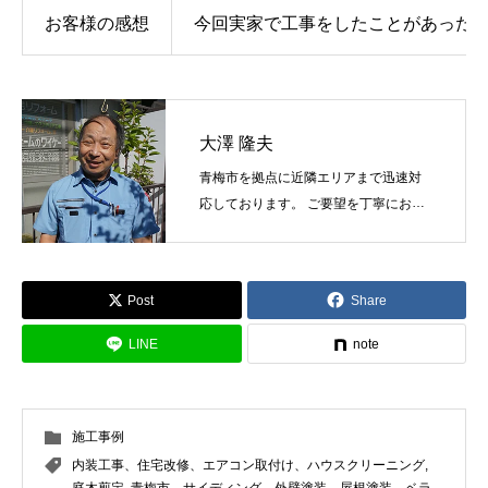
お客様の感想
今回実家で工事をしたことがあった
大澤 隆夫
青梅市を拠点に近隣エリアまで迅速対
応しております。 ご要望を丁寧にお伺
いし最適な塗料と工法をご提案しま
す。
Post
Share
LINE
note
施工事例
内装工事、住宅改修、エアコン取付け、ハウスクリーニング
,
庭木剪定
,
青梅市、サイディング、外壁塗装、屋根塗装、ベラ