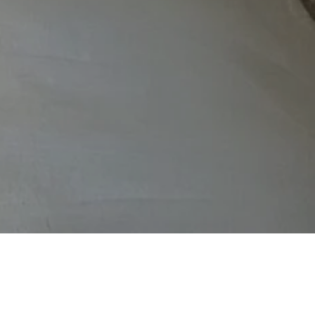
RESULTS
FLOW
Q＆A
BLOG
COMPANY