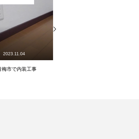
04
2025.03.22
装工事
青梅市で内装工事（和室から
西
洋室）