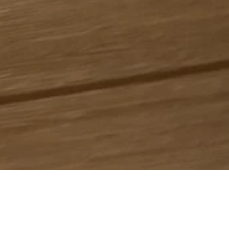
RESULTS
FLOW
Q＆A
BLOG
COMPANY