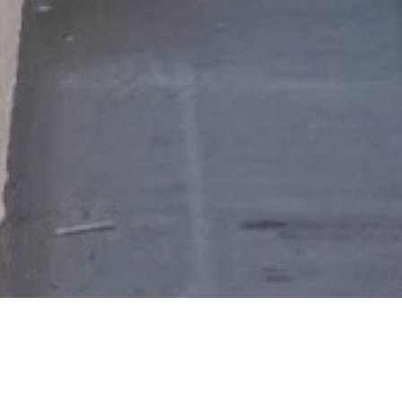
RESULTS
FLOW
Q＆A
BLOG
COMPANY