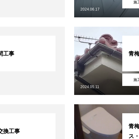
施
2024.06.17
間工事
青
施
2024.05.11
青
交換工事
ス・