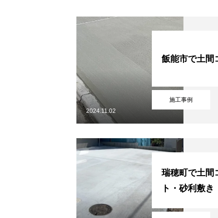
協力下請け業者募集
飯能市で土間
お問い合わせ
施工事例
2024.11.02
ホーム
浴槽塗装
３つのこだわり
会社案内
協力下請け業者募集
お
瑞穂町で土間
ト・砂利敷き