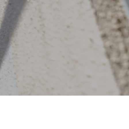
RESULTS
FLOW
Q＆A
BLOG
COMPANY