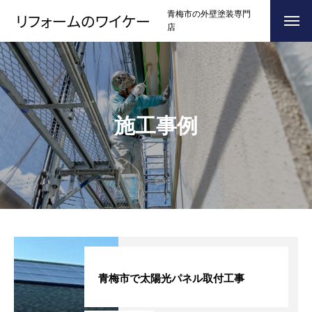
青梅市の外壁塗装専門
店
ホーム
HOME
浴槽塗装
施工事例
３つのこだわり
CONCEPT
施工事例
RESULTS
お問い合わせからの流れ
FLOW
よくある質問
Q＆A
ブログ
BLOG
青梅市で太陽光パネル取付工事
会社案内
COMPANY