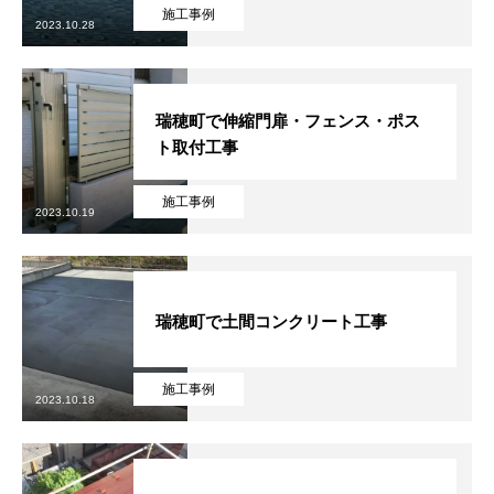
施工事例
2023.10.28
協力下請け業者募集
RECRUIT
お問い合わせ
CONTACT
瑞穂町で伸縮門扉・フェンス・ポス
ホーム
浴槽塗装
３つのこだわり
施工事例
お問い合わせから
ト取付工事
施工事例
2023.10.19
瑞穂町で土間コンクリート工事
施工事例
2023.10.18