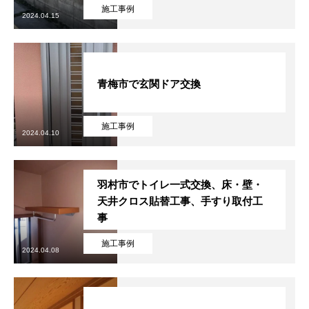
施工事例
2024.04.15
協力下請け業者募集
RECRUIT
お問い合わせ
CONTACT
青梅市で玄関ドア交換
ホーム
浴槽塗装
３つのこだわり
施工事例
お問い合わせから
施工事例
2024.04.10
羽村市でトイレ一式交換、床・壁・
天井クロス貼替工事、手すり取付工
事
施工事例
2024.04.08