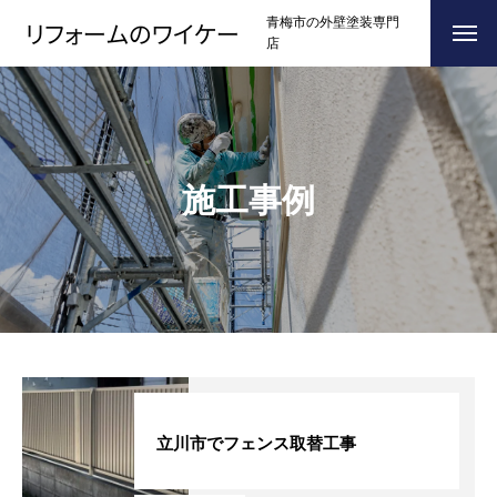
青梅市の外壁塗装専門
店
ホーム
HOME
浴槽塗装
施工事例
３つのこだわり
CONCEPT
施工事例
RESULTS
お問い合わせからの流れ
FLOW
よくある質問
Q＆A
ブログ
BLOG
立川市でフェンス取替工事
会社案内
COMPANY