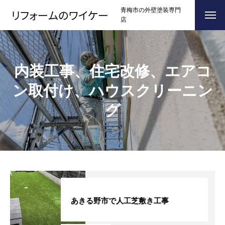
青梅市の外壁塗装専門
店
ホーム
HOME
内装工事、住宅改修、エアコ
浴槽塗装
ン取付け、ハウスクリーニン
３つのこだわり
CONCEPT
グ
施工事例
RESULTS
お問い合わせからの流れ
FLOW
よくある質問
Q＆A
ブログ
BLOG
あきる野市で人工芝敷き工事
会社案内
COMPANY