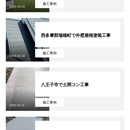
施工事例
2026.04.25
協力下請け業者募集
RECRUIT
お問い合わせ
CONTACT
西多摩郡瑞穂町で外壁屋根塗装工事
ホーム
浴槽塗装
３つのこだわり
施工事例
お問い合わせから
施工事例
2026.04.18
八王子市で土間コン工事
施工事例
2026.04.11