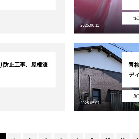
施
2025.06.11
り防止工事、屋根漆
青
デ
施
2025.05.07