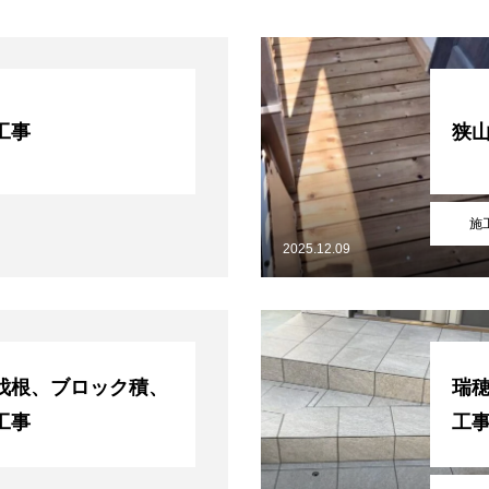
工事
狭
施
2025.12.09
施工事例
お問い合わせからの流れ
問い合わせ
プライバシーポリシー
サイトマップ
伐根、ブロック積、
瑞
工事
工