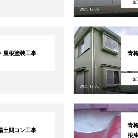
施
2025.12.05
・屋根塗装工事
青
施
2025.12.01
青
場土間コン工事
根