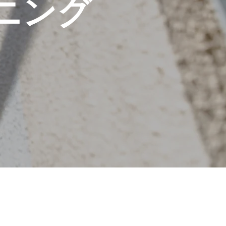
ニング
RESULTS
FLOW
Q＆A
BLOG
COMPANY