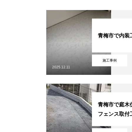
協力下請け業者募集
青梅市で内装
お問い合わせ
施工事例
2025.12.11
ホーム
浴槽塗装
３つのこだわり
会社案内
協力下請け業者募集
お
青梅市で庭木
フェンス取付