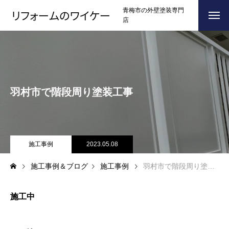
青梅市の外壁塗装専門
店
ホーム
HOME
浴槽塗装
羽村市で階段周り塗装工事
３つのこだわり
CONCEPT
施工事例
RESULTS
お問い合わせからの流れ
施工事例
2023.05.08
FLOW
施工事例＆ブログ
施工事例
羽村市で階段周り塗装工事
よくある質問
Q＆A
ブログ
BLOG
施工中
会社案内
COMPANY