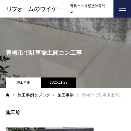
青梅市の外壁塗装専門
店
ホーム
HOME
浴槽塗装
青梅市で駐車場土間コン工事
３つのこだわり
CONCEPT
施工事例
RESULTS
お問い合わせからの流れ
施工事例
2025.11.29
FLOW
施工事例＆ブログ
施工事例
青梅市で駐車場土間コン工事
よくある質問
Q＆A
ブログ
BLOG
施工前
会社案内
COMPANY