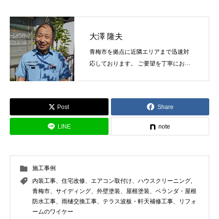
大澤 隆夫
青梅市を拠点に近隣エリアまで迅速対
応しております。 ご要望を丁寧にお伺
いし最適な塗料と工法をご提案しま
す。
Post
Share
LINE
note
施工事例
内装工事、住宅改修、エアコン取付け、ハウスクリーニング
,
青梅市、サイディング、外壁塗装、屋根塗装、ベランダ・屋根
防水工事、雨樋交換工事、テラス波板・軒天補修工事、リフォ
ームのワイケー