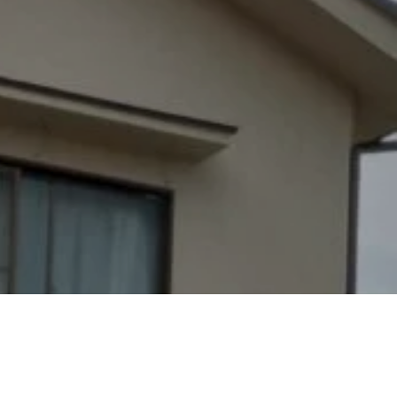
RESULTS
FLOW
Q＆A
BLOG
COMPANY