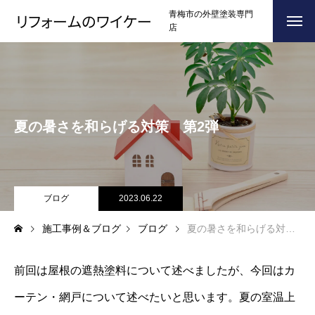
青梅市の外壁塗装専門
店
ホーム
HOME
浴槽塗装
夏の暑さを和らげる対策 第2弾
３つのこだわり
CONCEPT
施工事例
RESULTS
お問い合わせからの流れ
ブログ
2023.06.22
FLOW
施工事例＆ブログ
ブログ
夏の暑さを和らげる対策 第2弾
よくある質問
Q＆A
ブログ
BLOG
前回は屋根の遮熱塗料について述べましたが、今回はカ
ーテン・網戸について述べたいと思います。夏の室温上
会社案内
COMPANY