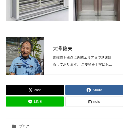
大澤 隆夫
青梅市を拠点に近隣エリアまで迅速対
応しております。 ご要望を丁寧にお伺
いし最適な塗料と工法をご提案しま
す。
Post
Share
LINE
note
ブログ