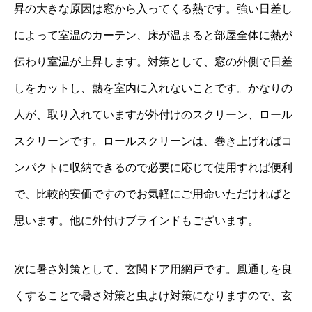
昇の大きな原因は窓から入ってくる熱です。強い日差し
協力下請け業者募集
RECRUIT
によって室温のカーテン、床が温まると部屋全体に熱が
お問い合わせ
CONTACT
伝わり室温が上昇します。対策として、窓の外側で日差
しをカットし、熱を室内に入れないことです。かなりの
ホーム
浴槽塗装
３つのこだわり
施工事例
お問い合わせから
人が、取り入れていますが外付けのスクリーン、ロール
スクリーンです。ロールスクリーンは、巻き上げればコ
ンパクトに収納できるので必要に応じて使用すれば便利
で、比較的安価ですのでお気軽にご用命いただければと
思います。他に外付けブラインドもございます。
次に暑さ対策として、玄関ドア用網戸です。風通しを良
くすることで暑さ対策と虫よけ対策になりますので、玄