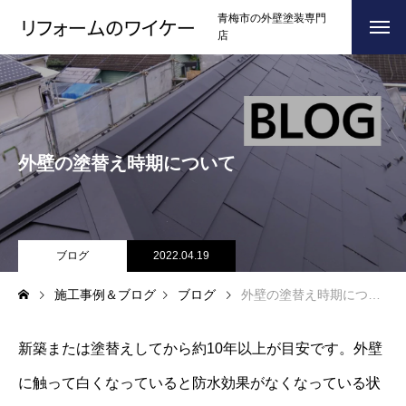
青梅市の外壁塗装専門
店
ホーム
HOME
浴槽塗装
外壁の塗替え時期について
３つのこだわり
CONCEPT
施工事例
RESULTS
お問い合わせからの流れ
ブログ
2022.04.19
FLOW
施工事例＆ブログ
ブログ
外壁の塗替え時期について
よくある質問
Q＆A
ブログ
BLOG
新築または塗替えしてから約10年以上が目安です。外壁
に触って白くなっていると防水効果がなくなっている状
会社案内
COMPANY