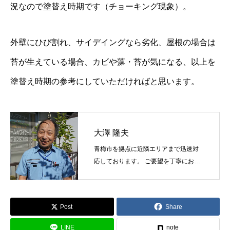
況なので塗替え時期です（チョーキング現象）。
協力下請け業者募集
RECRUIT
お問い合わせ
CONTACT
外壁にひび割れ、サイデイングなら劣化、屋根の場合は
苔が生えている場合、カビや藻・苔が気になる、以上を
ホーム
浴槽塗装
３つのこだわり
施工事例
お問い合わせから
塗替え時期の参考にしていただければと思います。
大澤 隆夫
青梅市を拠点に近隣エリアまで迅速対
応しております。 ご要望を丁寧にお伺
いし最適な塗料と工法をご提案しま
す。
Post
Share
LINE
note