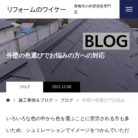
青梅市の外壁塗装専門
店
ホーム
HOME
浴槽塗装
外壁の色選びでお悩みの方への対応
３つのこだわり
CONCEPT
施工事例
RESULTS
お問い合わせからの流れ
ブログ
2021.12.08
FLOW
施工事例＆ブログ
ブログ
外壁の色選びでお悩みの方への対応
よくある質問
Q＆A
ブログ
BLOG
いろいろな色の中から色を選ぶことに苦労される方も多
いため、シュミレーションでイメージをつかんでいただ
会社案内
COMPANY