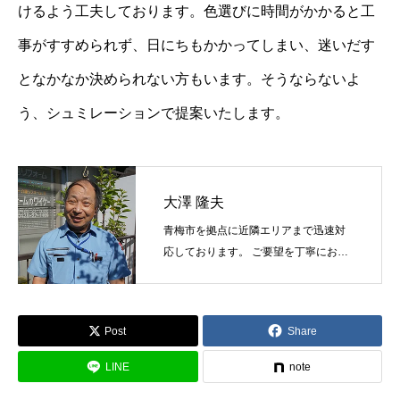
けるよう工夫しております。色選びに時間がかかると工
協力下請け業者募集
RECRUIT
事がすすめられず、日にちもかかってしまい、迷いだす
お問い合わせ
CONTACT
となかなか決められない方もいます。そうならないよ
う、シュミレーションで提案いたします。
ホーム
浴槽塗装
３つのこだわり
施工事例
お問い合わせから
大澤 隆夫
青梅市を拠点に近隣エリアまで迅速対
応しております。 ご要望を丁寧にお伺
いし最適な塗料と工法をご提案しま
す。
Post
Share
LINE
note